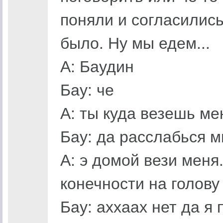
поняли и согласились
было. Ну мы едем...
А: Баудин
Бау: че
А: ты куда везешь ме
Бау: да расслабься м
А: э домой вези меня
конечности на голову
Бау: аххаах нет да я