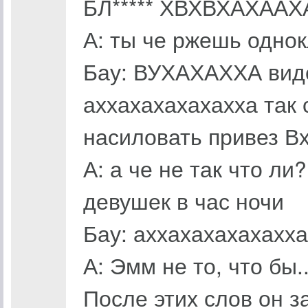
БЛ***** ХВХВХАХАА
А: ты че ржешь одно
Бау: ВУХАХАХХА виде
аххахахахахахха так 
насиловать привез В
А: а че не так что л
девушек в час ночи
Бау: аххахахахахахха 
А: Эмм не то, что бы.
После этих слов он 