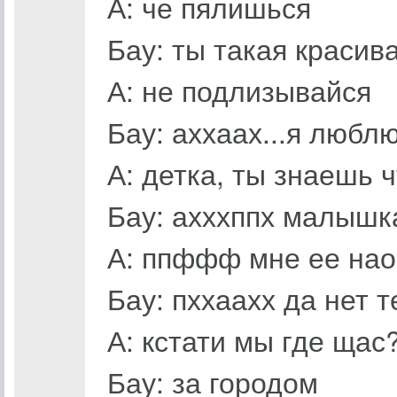
А: че пялишься
Бау: ты такая красив
А: не подлизывайся
Бау: аххаах...я любл
А: детка, ты знаешь 
Бау: ахххппх малышк
А: ппффф мне ее нао
Бау: пххаахх да нет 
А: кстати мы где щас
Бау: за городом