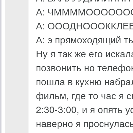
А: ЧММММОООООО
А: ОООДНОООККЛ
А: э прямоходящий т
Ну я так же его искал
позвонить но телефо
пошла в кухню набрал
фильм, где то час я 
2:30-3:00, и я опять 
наверно я проснулась 