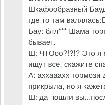
Шкафообразный Бауди
где то там валялась:
Бау: блл*** Шама тор
бывает.
Ш: ЧТОоо?!?!? Это я 
ищут все, скажите сп
А: аххааахх тормози 
прикрыла, но я кажет
Ш: да пошли вы...пос