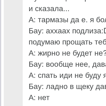
и сказала...
А: тармазы да е. я бо
Бау: аххаах подлиза
подумаю прощать тебя
А: жирно не будет не
Бау: вообще нее, дав
А: спать иди не буду 
Бау: ладно в щеку да
А: нет