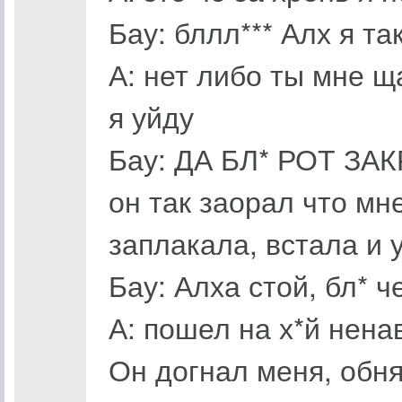
Бау: бллл*** Алх я та
А: нет либо ты мне щ
я уйду
Бау: ДА БЛ* РОТ З
он так заорал что мн
заплакала, встала и у
Бау: Алха стой, бл* ч
А: пошел на х*й нена
Он догнал меня, обня