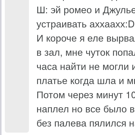
Ш: эй ромео и Джуль
устраивать аххаахх:
И короче я еле вырва
в зал, мне чуток попа
часа найти не могли 
платье когда шла и м
Потом через минут 10
наплел но все было в
без палева пялился н