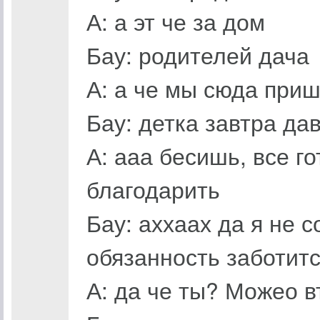
А: а эт че за дом
Бау: родителей дача
А: а че мы сюда при
Бау: детка завтра да
А: ааа бесишь, все г
благодарить
Бау: аххаах да я не с
обязанность заботитс
А: да че ты? Можео в