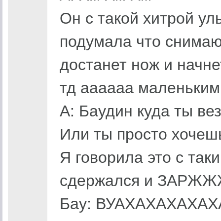
Он с такой хитрой ул
подумала что снимаюс
достанет нож и начне
тд аааааа маленьким 
А: Баудин куда ты в
Или ты просто хочеш
Я говорила это с так
сдержался и ЗАРЖ
Бау: ВУАХАХАХАХА