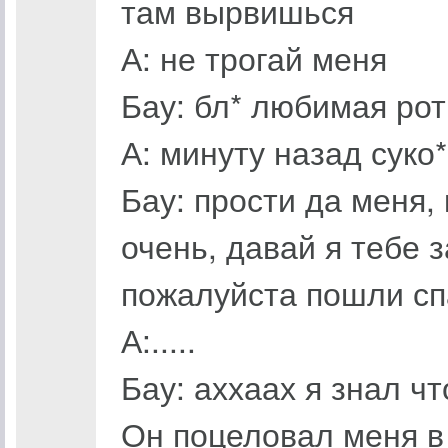
там вырвишься
А: не трогай меня
Бау: бл* любимая рот
А: минуту назад суко
Бау: прости да меня, 
очень, давай я тебе 
пожалуйста пошли сп
А:.....
Бау: аххаах я знал ч
Он поцеловал меня в