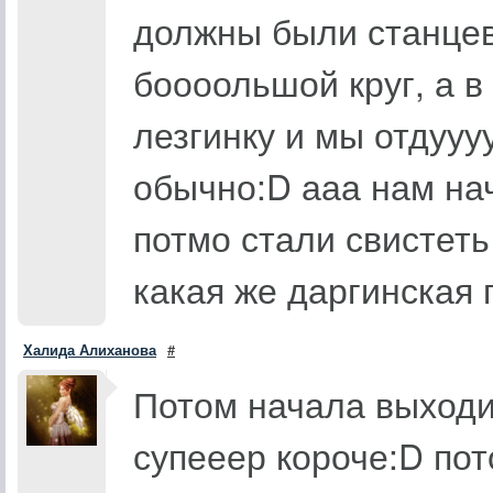
должны были станце
боооольшой круг, а в
лезгинку и мы отдууу
обычно:D ааа нам на
потмо стали свистеть
какая же даргинская 
Халида Алиханова
#
Потом начала выходи
супееер короче:D по