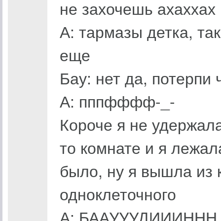
не захочешь ахаххах
А: тармазы детка, та
еще
Бау: нет да, потерпи
А: пппфффф-_-
Короче я не удержала
то комнате и я лежал
было, ну я вышла из 
одноклеточного
А: БААУУУДИИИННН