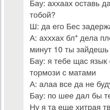
Бау: аххаах оставь д
тобой?
Ш: да его Бес задер
А: ахххах бл* дела п
минут 10 ты зайдешь
Бау: я тебе щас язык 
тормози с матами
А: алаа все да не бу
Бау: по шее дал бы т
Ну я та еще хитрая т