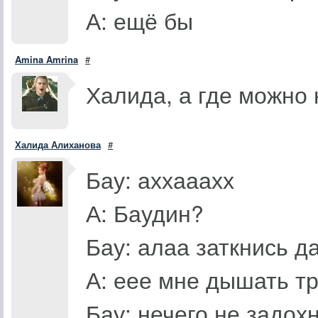
А: ещё бы
Amina Amrina
#
Халида, а где можно 
Халида Алиханова
#
Бау: аххааахх
А: Баудин?
Бау: алаа заткнись д
А: еее мне дышать т
Бау: нечего не задох