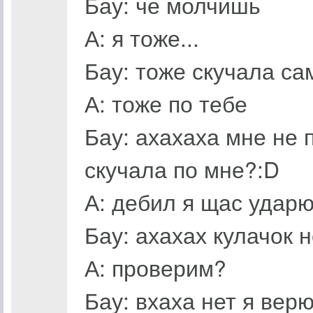
Бау: че молчишь
А: я тоже...
Бау: тоже скучала са
А: тоже по тебе
Бау: ахахаха мне не
скучала по мне?:D
А: дебил я щас ударю
Бау: ахахах кулачок 
А: проверим?
Бау: вхаха нет я верю