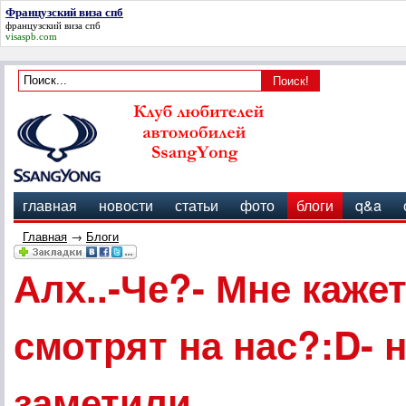
Французский виза спб
французский виза спб
visaspb.com
главная
новости
статьи
фото
блоги
q&a
Главная
→
Блоги
Алх..-Че?- Мне каже
смотрят на нас?:D- 
заметили