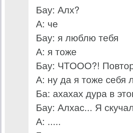
Бау: Алх?
А: че
Бау: я люблю тебя
А: я тоже
Бау: ЧТООО?! Повто
А: ну да я тоже себя
Ба: ахахах дура в эт
Бау: Алхас... Я скуча
А: .....