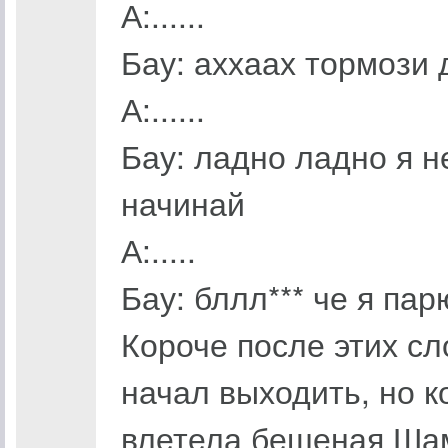
А:......
Бау: аххаах тормози 
А:......
Бау: ладно ладно я н
начинай
А:.....
Бау: бллл*** че я пар
Короче после этих сл
начал выходить, но к
влетела бешеная Шам