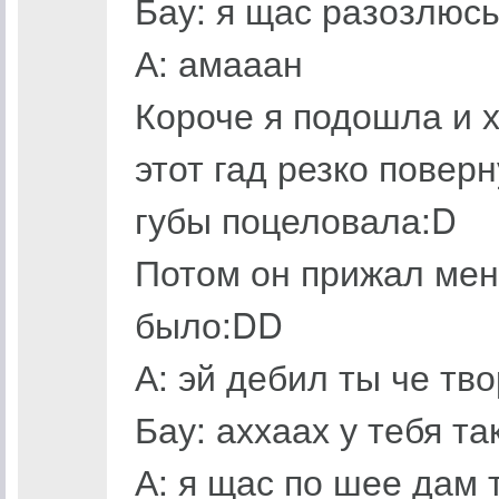
Бау: я щас разозлюс
А: амааан
Короче я подошла и х
этот гад резко поверн
губы поцеловала:D
Потом он прижал меня
было:DD
А: эй дебил ты че тв
Бау: аххаах у тебя т
А: я щас по шее дам 