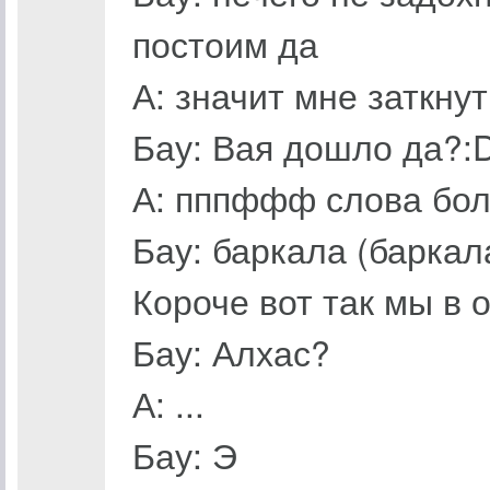
постоим да
А: значит мне заткну
Бау: Вая дошло да?:
А: пппффф слова бол
Бау: баркала (баркал
Короче вот так мы в 
Бау: Алхас?
А: ...
Бау: Э