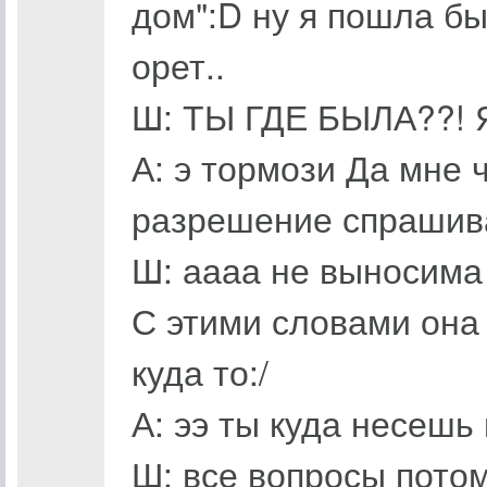
дом":D ну я пошла бы
орет..
Ш: ТЫ ГДЕ БЫЛА??! Я 
А: э тормози Да мне 
разрешение спрашива
Ш: аааа не выносима 
С этими словами она
куда то:/
А: ээ ты куда несешь
Ш: все вопросы пото