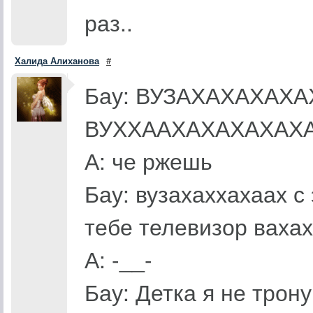
раз..
Халида Алиханова
#
Бау: ВУЗАХАХАХАХА
ВУХХААХАХАХАХАХ
А: че ржешь
Бау: вузахаххахаах с
тебе телевизор ваха
А: -__-
Бау: Детка я не трону