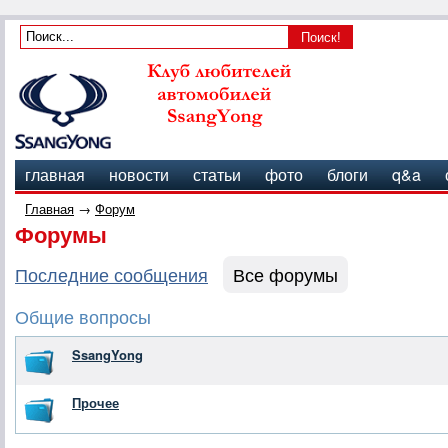
главная
новости
статьи
фото
блоги
q&a
Главная
→
Форум
Форумы
Последние сообщения
Все форумы
Общие вопросы
SsangYong
Прочее