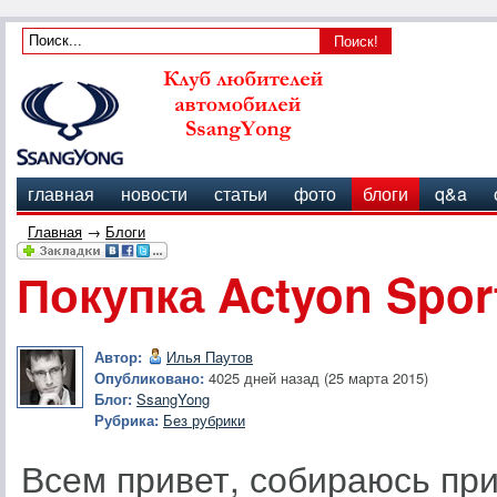
главная
новости
статьи
фото
блоги
q&a
Главная
→
Блоги
Покупка Actyon Spor
Автор:
Илья Паутов
Опубликовано:
4025 дней назад (25 марта 2015)
Блог:
SsangYong
Рубрика:
Без рубрики
Всем привет, собираюсь прио